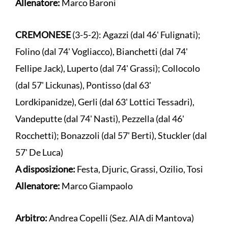
Allenatore:
Marco Baroni
CREMONESE
(3-5-2): Agazzi (dal 46' Fulignati);
Folino (dal 74' Vogliacco), Bianchetti (dal 74'
Fellipe Jack), Luperto (dal 74' Grassi); Collocolo
(dal 57' Lickunas), Pontisso (dal 63'
Lordkipanidze), Gerli (dal 63' Lottici Tessadri),
Vandeputte (dal 74' Nasti), Pezzella (dal 46'
Rocchetti); Bonazzoli (dal 57' Berti), Stuckler (dal
57' De Luca)
A disposizione:
Festa, Djuric, Grassi, Ozilio, Tosi
Allenatore:
Marco Giampaolo
Arbitro:
Andrea Copelli (Sez. AIA di Mantova)