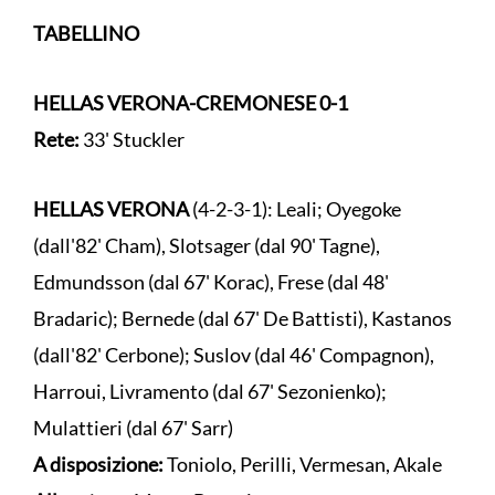
TABELLINO
HELLAS VERONA-CREMONESE
0-1
Rete:
33' Stuckler
HELLAS VERONA
(4-2-3-1): Leali; Oyegoke
(dall'82' Cham), Slotsager (dal 90' Tagne),
Edmundsson (dal 67' Korac), Frese (dal 48'
Bradaric); Bernede (dal 67' De Battisti), Kastanos
(dall'82' Cerbone); Suslov (dal 46' Compagnon),
Harroui, Livramento (dal 67' Sezonienko);
Mulattieri (dal 67' Sarr)
A disposizione:
Toniolo, Perilli, Vermesan, Akale