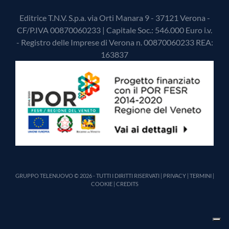
Editrice T.N.V. S.p.a. via Orti Manara 9 - 37121 Verona -
CF/P.IVA 00870060233 | Capitale Soc.: 546.000 Euro i.v.
- Registro delle Imprese di Verona n. 00870060233 REA:
163837
GRUPPO TELENUOVO © 2026 - TUTTI I DIRITTI RISERVATI |
PRIVACY
|
TERMINI
|
COOKIE
|
CREDITS