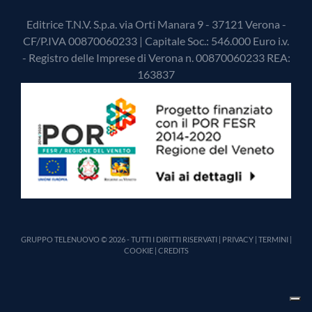
Editrice T.N.V. S.p.a. via Orti Manara 9 - 37121 Verona -
CF/P.IVA 00870060233 | Capitale Soc.: 546.000 Euro i.v.
- Registro delle Imprese di Verona n. 00870060233 REA:
163837
GRUPPO TELENUOVO © 2026 - TUTTI I DIRITTI RISERVATI |
PRIVACY
|
TERMINI
|
COOKIE
|
CREDITS