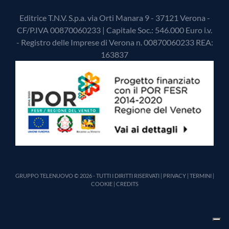
Editrice T.N.V. S.p.a. via Orti Manara 9 - 37121 Verona -
CF/P.IVA 00870060233 | Capitale Soc.: 546.000 Euro i.v.
- Registro delle Imprese di Verona n. 00870060233 REA:
163837
GRUPPO TELENUOVO © 2026 - TUTTI I DIRITTI RISERVATI |
PRIVACY
|
TERMINI
|
COOKIE
|
CREDITS