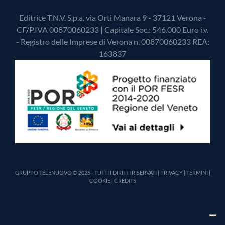
Editrice T.N.V. S.p.a. via Orti Manara 9 - 37121 Verona -
CF/P.IVA 00870060233 | Capitale Soc.: 546.000 Euro i.v.
- Registro delle Imprese di Verona n. 00870060233 REA:
163837
GRUPPO TELENUOVO © 2026 - TUTTI I DIRITTI RISERVATI |
PRIVACY
|
TERMINI
|
COOKIE
|
CREDITS