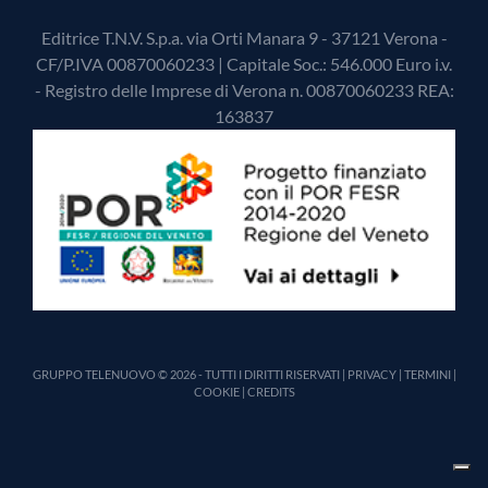
Editrice T.N.V. S.p.a. via Orti Manara 9 - 37121 Verona -
CF/P.IVA 00870060233 | Capitale Soc.: 546.000 Euro i.v.
- Registro delle Imprese di Verona n. 00870060233 REA:
163837
GRUPPO TELENUOVO © 2026 - TUTTI I DIRITTI RISERVATI |
PRIVACY
|
TERMINI
|
COOKIE
|
CREDITS