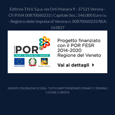
Editrice T.N.V. S.p.a. via Orti Manara 9 - 37121 Verona -
CF/P.IVA 00870060233 | Capitale Soc.: 546.000 Euro i.v.
- Registro delle Imprese di Verona n. 00870060233 REA:
163837
GRUPPO TELENUOVO © 2026 - TUTTI I DIRITTI RISERVATI |
PRIVACY
|
TERMINI
|
COOKIE
|
CREDITS