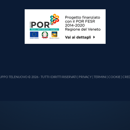
PPO TELENUOVO © 2026 - TUTTI I DIRITTI RISERVATI |
PRIVACY
|
TERMINI
|
COOKIE
|
CRED