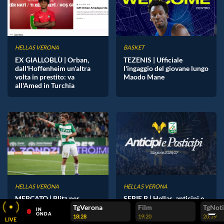
HELLAS VERONA
BASKET
EX GIALLOBLÙ | Orban,
TEZENIS | Ufficiale
dall'Hoffenheim un'altra
l'ingaggio del giovane lungo
volta in prestito: va
Maodo Mane
all'Amed in Turchia
HELLAS VERONA
HELLAS VERONA
MERCATO | Blitz per
SERIE B | Hellas, anticipi e
Sezonienko, esterno del
posticipi: l'esordio con
TgVerona
Film
TgNoti
IN
ONDA
Legia Danzica
l'Ascoli domenica 23
18:28
19:20
20:59
LIVE
agosto alle 19