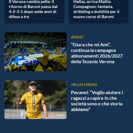
Il Verona cambia pelle: il
Hellas, arriva Mattia
ritorno di Baroni passa dal
Compagnon: fantasia,
4-2-3-1 dopo sette anni di
dribbling e duttilità per il
difesa a tre
nuovo corso di Baroni
BASKET
“Giura che mi Ami”,
continua la campagna
abbonamenti 2026/2027
della Tezenis Verona
HELLAS VERONA
Pavanel: “Voglio aiutare i
ragazzi a capire in che
società sono e che storia
abbiamo”