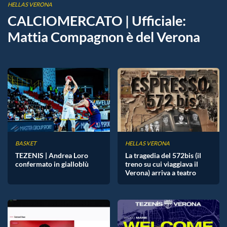
HELLAS VERONA
CALCIOMERCATO | Ufficiale:
Mattia Compagnon è del Verona
BASKET
HELLAS VERONA
TEZENIS | Andrea Loro
La tragedia del 572bis (il
confermato in gialloblù
treno su cui viaggiava il
Verona) arriva a teatro