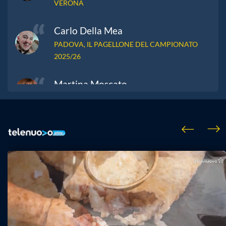
VERONA
Carlo Della Mea
PADOVA, IL PAGELLONE DEL CAMPIONATO
2025/26
Martina Moscato
B… ravi tutti!
Gianluca Vighini
PREPARARSI ALLA SERIE B: ECCO PERCHÉ
CI ASPETTA UN INFERNO
Nino Gazzini
LO SCEMO SULLA COLLINA 2
Mario Poli