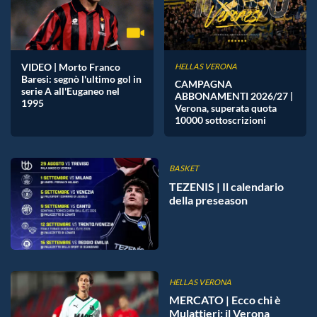
VIDEO | Morto Franco
HELLAS VERONA
Baresi: segnò l'ultimo gol in
CAMPAGNA
serie A all'Euganeo nel
ABBONAMENTI 2026/27 |
1995
Verona, superata quota
10000 sottoscrizioni
BASKET
TEZENIS | Il calendario
della preseason
HELLAS VERONA
MERCATO | Ecco chi è
Mulattieri: il Verona