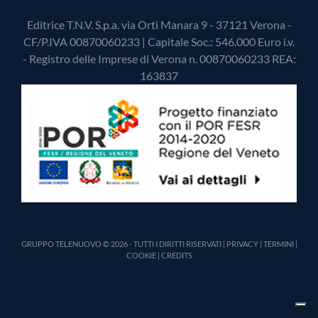
Editrice T.N.V. S.p.a. via Orti Manara 9 - 37121 Verona -
CF/P.IVA 00870060233 | Capitale Soc.: 546.000 Euro i.v.
- Registro delle Imprese di Verona n. 00870060233 REA:
163837
GRUPPO TELENUOVO © 2026 - TUTTI I DIRITTI RISERVATI |
PRIVACY
|
TERMINI
|
COOKIE
|
CREDITS