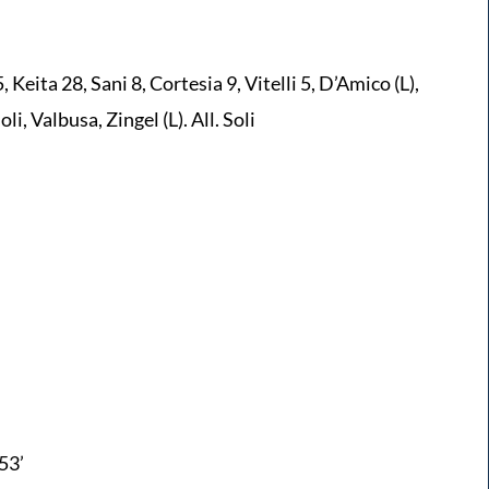
eita 28, Sani 8, Cortesia 9, Vitelli 5, D’Amico (L),
li, Valbusa, Zingel (L). All. Soli
h53’