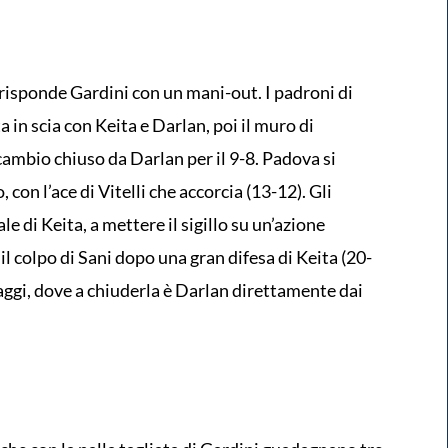
ui risponde Gardini con un mani-out. I padroni di
 in scia con Keita e Darlan, poi il muro di
cambio chiuso da Darlan per il 9-8. Padova si
con l’ace di Vitelli che accorcia (13-12). Gli
ale di Keita, a mettere il sigillo su un’azione
 il colpo di Sani dopo una gran difesa di Keita (20-
taggi, dove a chiuderla è Darlan direttamente dai