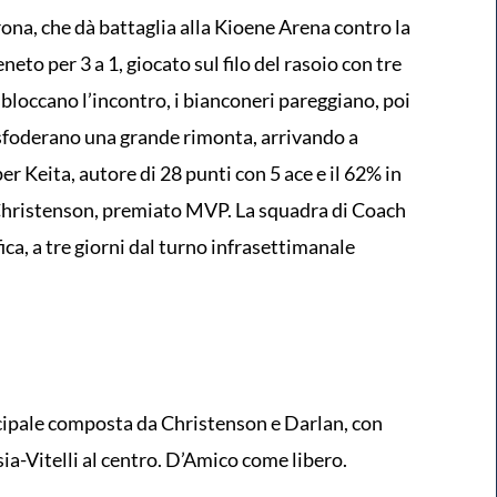
rona, che dà battaglia alla Kioene Arena contro la
to per 3 a 1, giocato sul filo del rasoio con tre
 sbloccano l’incontro, i bianconeri pareggiano, poi
 sfoderano una grande rimonta, arrivando a
r Keita, autore di 28 punti con 5 ace e il 62% in
i Christenson, premiato MVP. La squadra di Coach
fica, a tre giorni dal turno infrasettimanale
cipale composta da Christenson e Darlan, con
sia-Vitelli al centro. D’Amico come libero.