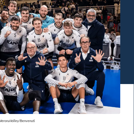
 VeronaVolley/Benvenuti