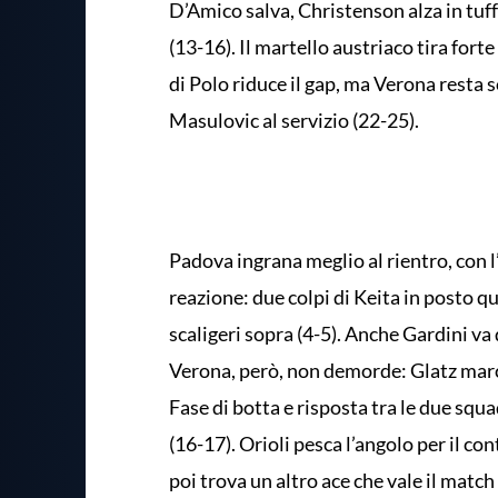
D’Amico salva, Christenson alza in tuff
(13-16). Il martello austriaco tira fort
di Polo riduce il gap, ma Verona resta s
Masulovic al servizio (22-25).
Padova ingrana meglio al rientro, con l’
reazione: due colpi di Keita in posto q
scaligeri sopra (4-5). Anche Gardini va d
Verona, però, non demorde: Glatz marca 
Fase di botta e risposta tra le due squa
(16-17). Orioli pesca l’angolo per il co
poi trova un altro ace che vale il match