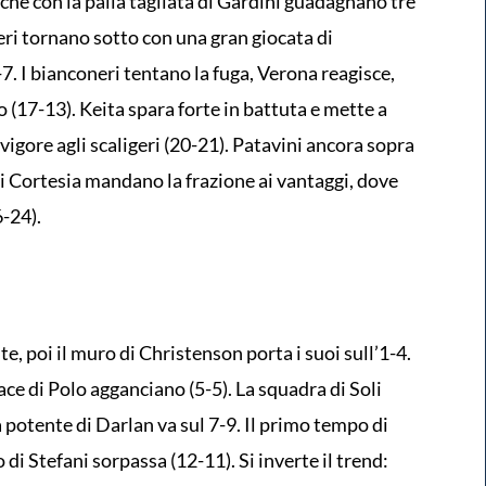
, che con la palla tagliata di Gardini guadagnano tre
geri tornano sotto con una gran giocata di
-7. I bianconeri tentano la fuga, Verona reagisce,
 (17-13). Keita spara forte in battuta e mette a
igore agli scaligeri (20-21). Patavini ancora sopra
di Cortesia mandano la frazione ai vantaggi, dove
6-24).
te, poi il muro di Christenson porta i suoi sull’1-4.
’ace di Polo agganciano (5-5). La squadra di Soli
a potente di Darlan va sul 7-9. Il primo tempo di
 di Stefani sorpassa (12-11). Si inverte il trend: