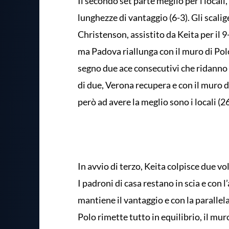
Il secondo set parte meglio per i locali
lunghezze di vantaggio (6-3). Gli scali
Christenson, assistito da Keita per il 9
ma Padova riallunga con il muro di Polo
segno due ace consecutivi che ridanno v
di due, Verona recupera e con il muro 
però ad avere la meglio sono i locali (2
In avvio di terzo, Keita colpisce due vol
I padroni di casa restano in scia e con l
mantiene il vantaggio e con la parallel
Polo rimette tutto in equilibrio, il muro