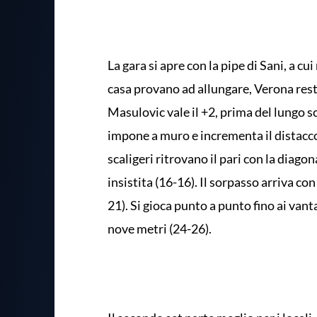
La gara si apre con la pipe di Sani, a c
casa provano ad allungare, Verona resta
Masulovic vale il +2, prima del lungo s
impone a muro e incrementa il distacco, 
scaligeri ritrovano il pari con la diagon
insistita (16-16). Il sorpasso arriva con
21). Si gioca punto a punto fino ai van
nove metri (24-26).