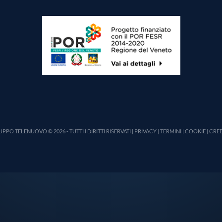
PPO TELENUOVO © 2026 - TUTTI I DIRITTI RISERVATI |
PRIVACY
|
TERMINI
|
COOKIE
|
CRED