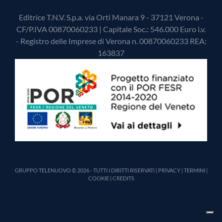
Editrice T.N.V. S.p.a. via Orti Manara 9 - 37121 Verona -
CF/P.IVA 00870060233 | Capitale Soc.: 546.000 Euro i.v.
- Registro delle Imprese di Verona n. 00870060233 REA:
163837
GRUPPO TELENUOVO © 2026 - TUTTI I DIRITTI RISERVATI |
PRIVACY
|
TERMINI
|
COOKIE
|
CREDITS