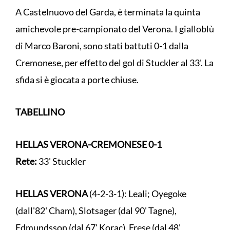
A Castelnuovo del Garda, è terminata la quinta
amichevole pre-campionato del Verona. I gialloblù
di Marco Baroni, sono stati battuti 0-1 dalla
Cremonese, per effetto del gol di Stuckler al 33'. La
sfida si è giocata a porte chiuse.
TABELLINO
HELLAS VERONA-CREMONESE
0-1
Rete:
33' Stuckler
HELLAS VERONA
(4-2-3-1): Leali; Oyegoke
(dall'82' Cham), Slotsager (dal 90' Tagne),
Edmundsson (dal 67' Korac), Frese (dal 48'