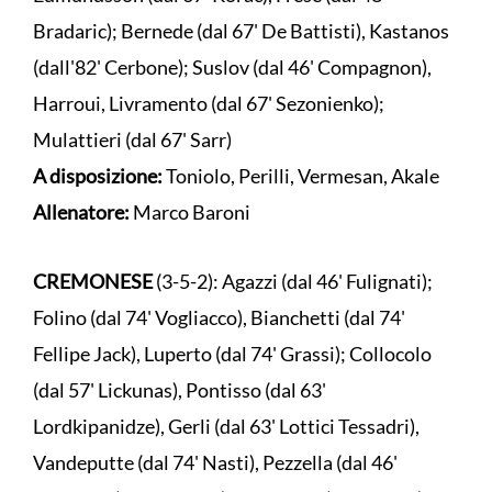
Bradaric); Bernede (dal 67' De Battisti), Kastanos
(dall'82' Cerbone); Suslov (dal 46' Compagnon),
Harroui, Livramento (dal 67' Sezonienko);
Mulattieri (dal 67' Sarr)
A disposizione:
Toniolo, Perilli, Vermesan, Akale
Allenatore:
Marco Baroni
CREMONESE
(3-5-2): Agazzi (dal 46' Fulignati);
Folino (dal 74' Vogliacco), Bianchetti (dal 74'
Fellipe Jack), Luperto (dal 74' Grassi); Collocolo
(dal 57' Lickunas), Pontisso (dal 63'
Lordkipanidze), Gerli (dal 63' Lottici Tessadri),
Vandeputte (dal 74' Nasti), Pezzella (dal 46'