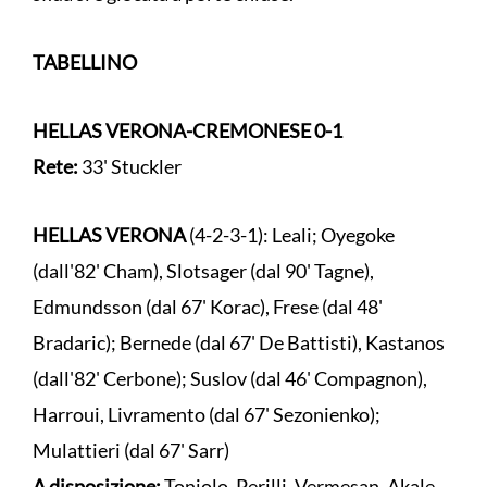
TABELLINO
HELLAS VERONA-CREMONESE
0-1
Rete:
33' Stuckler
HELLAS VERONA
(4-2-3-1): Leali; Oyegoke
(dall'82' Cham), Slotsager (dal 90' Tagne),
Edmundsson (dal 67' Korac), Frese (dal 48'
Bradaric); Bernede (dal 67' De Battisti), Kastanos
(dall'82' Cerbone); Suslov (dal 46' Compagnon),
Harroui, Livramento (dal 67' Sezonienko);
Mulattieri (dal 67' Sarr)
A disposizione:
Toniolo, Perilli, Vermesan, Akale