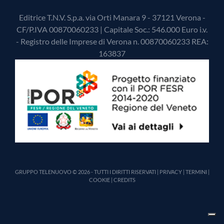
Editrice T.N.V. S.p.a. via Orti Manara 9 - 37121 Verona -
CF/P.IVA 00870060233 | Capitale Soc.: 546.000 Euro i.v.
- Registro delle Imprese di Verona n. 00870060233 REA:
163837
GRUPPO TELENUOVO © 2026 - TUTTI I DIRITTI RISERVATI |
PRIVACY
|
TERMINI
|
COOKIE
|
CREDITS