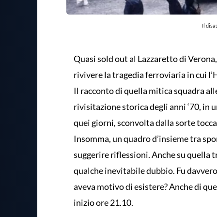
Il dis
Quasi sold out al Lazzaretto di Verona,
rivivere la tragedia ferroviaria in cui l
Il racconto di quella mitica squadra al
rivisitazione storica degli anni ‘70, in u
quei giorni, sconvolta dalla sorte tocc
Insomma, un quadro d’insieme tra sport
suggerire riflessioni. Anche su quella tr
qualche inevitabile dubbio. Fu davvero 
aveva motivo di esistere? Anche di ques
inizio ore 21.10.