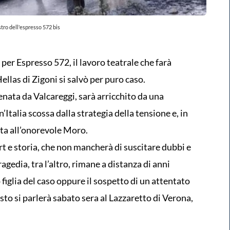
astro dell'espresso 572 bis
 per Espresso 572, il lavoro teatrale che farà
’Hellas di Zigoni si salvò per puro caso.
lenata da Valcareggi, sarà arricchito da una
n’Italia scossa dalla strategia della tensione e, in
ata all’onorevole Moro.
 e storia, che non mancherà di suscitare dubbi e
agedia, tra l’altro, rimane a distanza di anni
figlia del caso oppure il sospetto di un attentato
to si parlerà sabato sera al Lazzaretto di Verona,