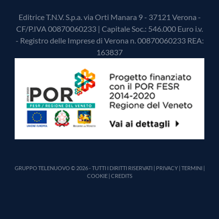
Editrice T.N.V. S.p.a. via Orti Manara 9 - 37121 Verona -
CF/P.IVA 00870060233 | Capitale Soc.: 546.000 Euro i.v.
- Registro delle Imprese di Verona n. 00870060233 REA:
163837
GRUPPO TELENUOVO © 2026 - TUTTI I DIRITTI RISERVATI |
PRIVACY
|
TERMINI
|
COOKIE
|
CREDITS