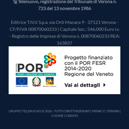
Tg Telenuovo, registrazione del Tribunale di Verona n.
723 del 13 novembre 1986
Editrice T.N.V. S.p.a. via Orti Manara 9 - 37121 Verona -
CF/P.IVA 00870060233 | Capitale Soc.: 546.000 Euro i.v.
- Registro delle Imprese di Verona n. 00870060233 REA:
163837
GRUPPO TELENUOVO © 2026 - TUTTI I DIRITTI RISERVATI |
PRIVACY
|
TERMINI
|
COOKIE
|
CREDITS