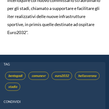
interloquire col nuovo commissario straordinario
per gli stadi, chiamato a supportare e facilitare gli
iter realizzativi delle nuove infrastrutture
sportive, in primis quelle destinate ad ospitare
Euro2032".
TAG
bentegodi
comunevr
euro2032
hellasverona
stadio
CONDIVIDI