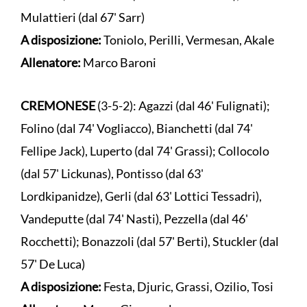
Mulattieri (dal 67' Sarr)
A disposizione:
Toniolo, Perilli, Vermesan, Akale
Allenatore:
Marco Baroni
CREMONESE
(3-5-2): Agazzi (dal 46' Fulignati);
Folino (dal 74' Vogliacco), Bianchetti (dal 74'
Fellipe Jack), Luperto (dal 74' Grassi); Collocolo
(dal 57' Lickunas), Pontisso (dal 63'
Lordkipanidze), Gerli (dal 63' Lottici Tessadri),
Vandeputte (dal 74' Nasti), Pezzella (dal 46'
Rocchetti); Bonazzoli (dal 57' Berti), Stuckler (dal
57' De Luca)
A disposizione:
Festa, Djuric, Grassi, Ozilio, Tosi