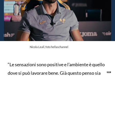
Nicola Leali, foto hellaschannel
“Le sensazioni sono positive e l’ambiente è quello
dove si può lavorare bene. Già questo penso sia
importante. Il ritiro di Folgaria ci ha aiutato a
conoscerci. Stavamo insieme tutti i giorni. Il fresco
di quelle montagne ci ha aiutato a spingere negli
allenamenti. Ho conosciuto i nuovi compagni e i