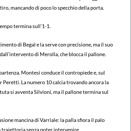
l tiro, mancando di poco lo specchio della porta.
tempo termina sull’1-1.
erimento di Begal e la serve con precisione, ma il suo
dall’intervento di Merolla, che blocca il pallone.
ipartenza. Montesi conduce il contropiede e, sul
er Peretti. La numero 10 calcia trovando ancora la
tuta si avventa Silvioni, ma il pallone termina sul
sione mancina di Varriale: la palla sfiora il palo
a traiettoria senza poter intervenire.