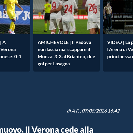
| A
AMICHEVOLE | Il Padova
VIDEO | La 
l Verona
non lascia mai scappare il
l'Arena di Ve
onese: 0-1
Monza: 3-3 al Brianteo, due
principessa 
gol per Lasagna
di
A F.
, 07/08/2026 16:42
ovo, il Verona cede alla