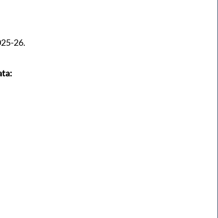
025-26.
ata: