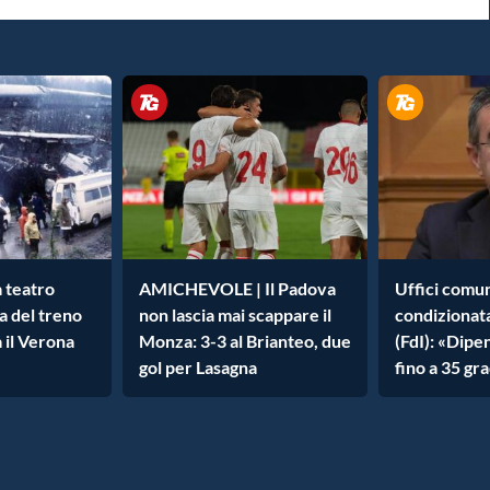
a teatro
AMICHEVOLE | Il Padova
Uffici comun
a del treno
non lascia mai scappare il
condizionat
a il Verona
Monza: 3-3 al Brianteo, due
(FdI): «Dipe
gol per Lasagna
fino a 35 gra