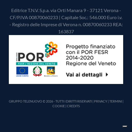
Editrice T.N.V. S.p.a. via Orti Manara 9 - 37121 Verona -
CF/P.IVA 00870060233 | Capitale Soc.: 546.000 Euro i.v.
- Registro delle Imprese di Verona n. 00870060233 REA:
163837
GRUPPO TELENUOVO © 2026 - TUTTI I DIRITTI RISERVATI |
PRIVACY
|
TERMINI
|
COOKIE
|
CREDITS