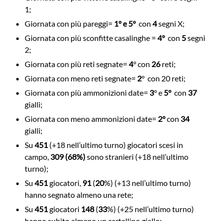
1;
Giornata con più pareggi=
1° e 5°
con
4
segni X;
Giornata con più sconfitte casalinghe =
4°
con
5
segni
2;
Giornata con più reti segnate=
4
° con
26
reti;
Giornata con meno reti segnate=
2
° con 20 reti;
Giornata con più ammonizioni date=
3
° e
5°
con
37
gialli;
Giornata con meno ammonizioni date=
2°
con
34
gialli;
Su
451
(+18 nell’ultimo turno) giocatori scesi in
campo,
309 (68%)
sono stranieri (+18 nell’ultimo
turno);
Su
451
giocatori,
91
(
20
%) (+13 nell’ultimo turno)
hanno segnato almeno una rete;
Su
451
giocatori
148
(
33
%) (+25 nell’ultimo turno)
hanno subito almeno un cartellino giallo;