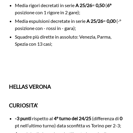
Media rigori decretati in serie
A 25/26
=
0,50
(
6°
posizione con 1 rigore in 2 gare);
Media espulsioni decretate in serie
A 25/26
=
0,00
(-°
posizione con - rossi in - gara);
Squadre più dirette in assoluto: Venezia, Parma,
Spezia con 13 casi;
HELLAS VERONA
CURIOSITA’
-3 punti
rispetto al
4° turno del 24/25
(differenza di
0
pt nell’ultimo turno) data sconfitta vs Torino per 2-3;