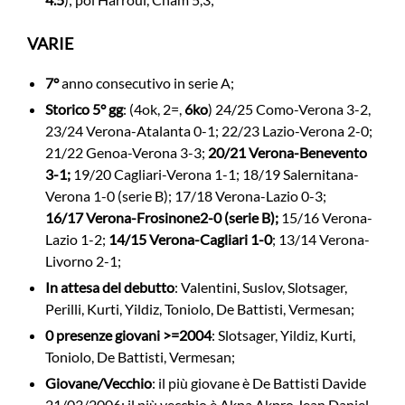
VARIE
7°
anno consecutivo in serie A;
Storico 5° gg
: (4ok, 2=,
6ko
) 24/25 Como-Verona 3-2,
23/24 Verona-Atalanta 0-1; 22/23 Lazio-Verona 2-0;
21/22 Genoa-Verona 3-3;
20/21 Verona-Benevento
3-1;
19/20 Cagliari-Verona 1-1; 18/19 Salernitana-
Verona 1-0 (serie B); 17/18 Verona-Lazio 0-3;
16/17 Verona-Frosinone2-0 (serie B);
15/16 Verona-
Lazio 1-2;
14/15 Verona-Cagliari 1-0
; 13/14 Verona-
Livorno 2-1;
In attesa del debutto
: Valentini, Suslov, Slotsager,
Perilli, Kurti, Yildiz, Toniolo, De Battisti, Vermesan;
0 presenze giovani
>=2004
: Slotsager, Yildiz, Kurti,
Toniolo, De Battisti, Vermesan;
Giovane/Vecchio
: il più giovane è De Battisti Davide
21/03/2006; il più vecchio è Akpa Akpro Jean Daniel