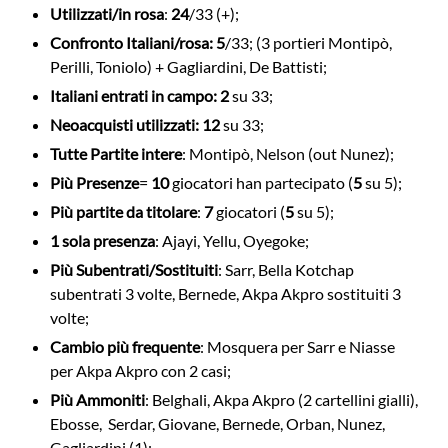
Utilizzati/in rosa
:
24
/33 (+);
Confronto Italiani/rosa:
5
/33; (3 portieri Montipò,
Perilli, Toniolo) + Gagliardini, De Battisti;
Italiani entrati in campo:
2
su 33;
Neoacquisti utilizzati: 12
su 33;
Tutte Partite intere
: Montipò, Nelson (out Nunez);
Più Presenze
=
10
giocatori han partecipato (
5
su 5);
Più partite da titolare
:
7
giocatori (
5
su 5);
1 sola presenza
: Ajayi, Yellu, Oyegoke;
Più Subentrati/Sostituiti
: Sarr, Bella Kotchap
subentrati 3 volte, Bernede, Akpa Akpro sostituiti 3
volte;
Cambio più frequente
: Mosquera per Sarr e Niasse
per Akpa Akpro con 2 casi;
Più Ammoniti
: Belghali, Akpa Akpro (2 cartellini gialli),
Ebosse, Serdar, Giovane, Bernede, Orban, Nunez,
Gagliardini (1);