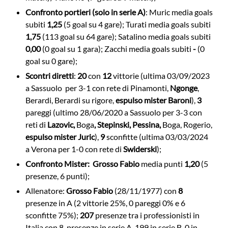
Confronto portieri (solo in serie A)
: Muric media goals
subiti
1,25
(5 goal su 4 gare); Turati media goals subiti
1,75
(113 goal su 64 gare); Satalino media goals subiti
0,00
(0 goal su 1 gara); Zacchi media goals subiti
-
(0
goal su 0 gare);
Scontri diretti
:
20
con
12
vittorie (ultima 03/09/2023
a Sassuolo per 3-1 con rete di Pinamonti,
Ngonge
,
Berardi, Berardi su rigore,
espulso mister Baroni
),
3
pareggi (ultimo 28/06/2020 a Sassuolo per 3-3 con
reti di
Lazovic,
Boga
, Stepinski, Pessina,
Boga, Rogerio,
espulso mister Juric
),
9
sconfitte (ultima 03/03/2024
a Verona per 1-0 con rete di
Swiderski
);
Confronto Mister:
Grosso Fabio
media punti
1,20
(5
presenze, 6 punti);
Allenatore:
Grosso Fabio
(28/11/1977) con
8
presenze in A (2 vittorie 25%, 0 pareggi 0% e 6
sconfitte 75%);
207
presenze tra i professionisti in
Italia con 8 presenze in serie A, 199 in serie B, 0 in