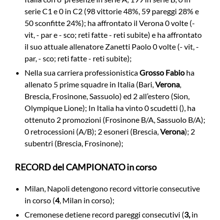
serie C1 e 0 in C2 (98 vittorie 48%, 59 pareggi 28% e
50 sconfitte 24%); ha affrontato il Verona 0 volte (-
vit, - par e - sco; reti fatte - reti subite) e ha affrontato
il suo attuale allenatore Zanetti Paolo 0 volte (- vit, -
par, - sco; reti fatte - reti subite);
Nella sua carriera professionistica
Grosso Fabio
ha
allenato 5 prime squadre in Italia (Bari,
Verona
,
Brescia, Frosinone, Sassuolo) ed 2 all’estero (Sion,
Olympique Lione); In Italia ha vinto 0 scudetti (), ha
ottenuto 2 promozioni (Frosinone B/A, Sassuolo B/A);
0 retrocessioni (A/B); 2 esoneri (Brescia,
Verona
); 2
subentri (Brescia, Frosinone);
RECORD del CAMPIONATO in corso
Milan, Napoli detengono record vittorie consecutive
in corso (
4
, Milan in corso);
Cremonese detiene record pareggi consecutivi (
3,
in