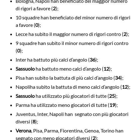
Bologna, Napoli han beneficiato del maggior numero
di rigori a favore (
2
);
10 squadre han beneficiato del minor numero di rigori
a favore (
0
);
Lecce ha subito il maggior numero di rigori contro (
2
);
9 squadre han subito il minor numero di rigori contro
(
0
);
Inter ha battuto più calci d’angolo (
36
);
Sassuolo
ha battuto meno calci d’angolo (
12
);
Pisa han subito la battuta di più calci d’angolo (
34
);
Napoli
ha subito la battuta di meno calci d’angolo (
12
);
Sassuolo
ha utilizzato più giocatori di tutte (
25
);
Parma ha utilizzato meno giocatori di tutte (
19
);
Juventus, Inter, Napoli han segnato con più giocatori
diversi (
8
);
Verona
, Pisa, Parma, Fiorentina, Genoa, Torino han
segnato con meno giocatori diversi (
2
);