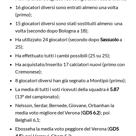
16 giocatori diversi sono entrati almeno una volta
(primo);
15 giocatori diversi sono stati sostituiti almeno una
volta (secondo dopo Bologna a 18);
Ha utilizzato 24 giocatori (secondo dopo
Sassuolo
a
25);
Ha effettuato tutti i cambi possibili (25 su 25);
Ha acquistato/inserito 17 calciatori nuovi (primo con
Cremonese);
8 giocatori diversi han già segnato a Montipò (primo);
La media di tutti i voti ricevuti della squadra è
5.87
(13° del campionato);
Nelsson, Serdar, Bernede, Giovane, Orban
han la
media voto migliore del Verona (
GDS 6.2
); poi
Belghali 6,1;
Ebosse
ha la media voto peggiore del Verona (
GDS
4.5
); poi Harroui, Cham 5,3;