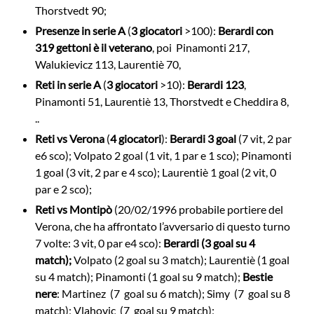
Thorstvedt 90;
Presenze in serie A
(
3 giocatori
>100):
Berardi con
319 gettoni
è il veterano
, poi Pinamonti 217,
Walukievicz 113, Laurentiè 70,
Reti in serie A
(
3 giocatori
>10):
Berardi 123
,
Pinamonti 51, Laurentiè 13, Thorstvedt e Cheddira 8,
..
Reti vs Verona
(
4 giocatori
):
Berardi 3 goal
(7 vit, 2 par
e
6 sco); Volpato 2 goal (1 vit, 1 par e 1 sco); Pinamonti
1 goal (3 vit, 2 par e 4 sco); Laurentiè 1 goal (2 vit, 0
par e 2 sco);
Reti vs Montipò
(20/02/1996 probabile portiere del
Verona, che ha affrontato l’avversario di questo turno
7 volte: 3 vit, 0 par e
4 sco):
Berardi (3 goal su 4
match);
Volpato (2 goal su 3 match); Laurentiè (1 goal
su 4 match); Pinamonti (1 goal su 9 match);
Bestie
nere
: Martinez (7 goal su 6 match); Simy (7 goal su 8
match); Vlahovic (7 goal su 9 match);