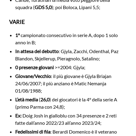
squadra (
GDS 5,0
); poi Boloca, Lipani 5,5;
VARIE
1°
campionato consecutivo in serie A, dopo 1 solo
anno in B;
In attesa del debutto
: Gjyla, Zacchi, Odenthal, Paz
Blandon, Skjellerup, Pieragnolo, Satalino;
0 presenze giovani
>=2004: Gjyla;
Giovane/Vecchio
: il più giovane è Gjyla Briajan
24/06/2007; il più anziano è Matic Nemanja
01/08/1988;
L’età media
(
26,0
) dei giocatori è la 4° della serie A
(primo Parma con 24,8);
Ex:
Doig Josh in gialloblu con 34 presenze e 2 reti
fatte dall’anno 2022/23 all’anno 2023/24;
Fedelissimi di fila
: Berardi Domenico è il veterano