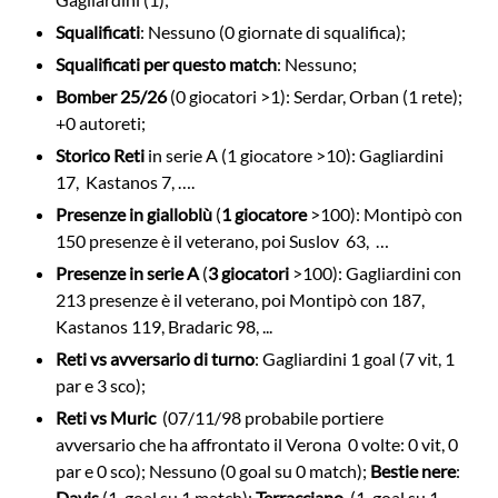
Squalificati
: Nessuno (0 giornate di squalifica);
Squalificati per questo match
: Nessuno;
Bomber 25/26
(0 giocatori >1): Serdar, Orban (1 rete);
+0 autoreti;
Storico Reti
in serie A (1 giocatore >10): Gagliardini
17, Kastanos 7, ….
Presenze in gialloblù
(
1 giocatore
>100): Montipò con
150 presenze è il veterano, poi Suslov 63, …
Presenze in serie A
(
3 giocatori
>100): Gagliardini con
213 presenze è il veterano, poi Montipò con 187,
Kastanos 119, Bradaric 98, ...
Reti vs avversario di turno
: Gagliardini 1 goal (7 vit, 1
par e 3 sco);
Reti vs Muric
(07/11/98 probabile portiere
avversario che ha affrontato il Verona 0 volte: 0 vit, 0
par e 0 sco); Nessuno (0 goal su 0 match);
Bestie nere
:
Davis
(1 goal su 1 match);
Terracciano
(1 goal su 1