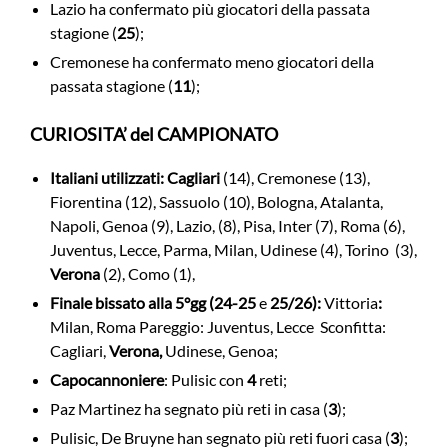
Lazio ha confermato più giocatori della passata
stagione (
25
);
Cremonese ha confermato meno giocatori della
passata stagione (
11
);
CURIOSITA’ del CAMPIONATO
Italiani utilizzati:
Cagliari
(14), Cremonese (13),
Fiorentina (12), Sassuolo (10), Bologna, Atalanta,
Napoli, Genoa (9), Lazio, (8), Pisa, Inter (7), Roma (6),
Juventus, Lecce, Parma, Milan, Udinese (4), Torino (3),
Verona
(2), Como (1),
Finale bissato alla 5°gg (24-25
e
25/26):
Vittoria
:
Milan, Roma Pareggio: Juventus, Lecce Sconfitta:
Cagliari,
Verona,
Udinese, Genoa;
Capocannoniere
: Pulisic con
4
reti;
Paz Martinez ha segnato più reti in casa (
3
);
Pulisic, De Bruyne han segnato più reti fuori casa (
3
);