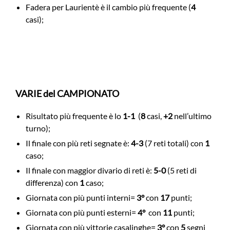
Fadera per Laurientè è il cambio più frequente (
4
casi);
VARIE del CAMPIONATO
Risultato più frequente è lo
1-1
(
8
casi,
+2
nell’ultimo
turno);
Il finale con più reti segnate è:
4-3
(7 reti totali) con
1
caso;
Il finale con maggior divario di reti è:
5-0
(5 reti di
differenza) con
1
caso;
Giornata con più punti interni=
3°
con
17
punti;
Giornata con più punti esterni=
4°
con
11
punti;
Giornata con più vittorie casalinghe=
3°
con
5
segni