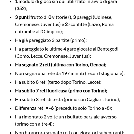
1
modulo di gioco sin qui utilizzato in avvio di gara
(
352
);
3 punti
frutto di
0
vittorie (),
3
pareggi (Udinese,
Cremonese, Juventus) e
2
sconfitte (Lazio, Roma
entrambe all’Olimpico);
Ha già pareggiato 3 partite (primo);
Ha pareggiato le ultime 4 gare giocate al Bentegodi
(Como, Lecce, Cremonese, Juventus);
Ha segnato 2 reti (ultima con Torino, Genoa);
Non segna una rete da 197 minuti (record stagionale):
Ha subito 8 reti (terzo dopo Torino, Lecce);
Ha subito 7 reti fuori casa (primo con Torino);
Ha subito 3 reti di testa (primo con Cagliari, Torino);
Differenza reti =
-6
(preceduto solo Torino a -8);
Ha rimontato 2 volte un risultato parziale avverso
(primo con altre 4);
Non ha ancora segnato reti con giocatori subentranti;