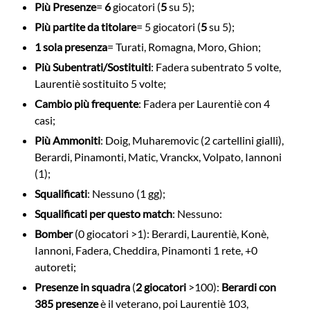
Più Presenze
=
6
giocatori (
5
su 5);
Più partite da titolare
= 5 giocatori (
5
su 5);
1 sola presenza
= Turati, Romagna, Moro, Ghion;
Più Subentrati/Sostituiti
: Fadera subentrato 5 volte,
Laurentiè sostituito 5 volte;
Cambio più frequente
: Fadera per Laurentiè con 4
casi;
Più Ammoniti
: Doig, Muharemovic (2 cartellini gialli),
Berardi, Pinamonti, Matic, Vranckx, Volpato, Iannoni
(1);
Squalificati
: Nessuno (1 gg);
Squalificati per questo match
: Nessuno:
Bomber
(0 giocatori >1): Berardi, Laurentiè, Konè,
Iannoni, Fadera, Cheddira, Pinamonti 1 rete, +0
autoreti;
Presenze in squadra
(
2 giocatori
>100):
Berardi con
385 presenze
è il veterano, poi Laurentiè 103,