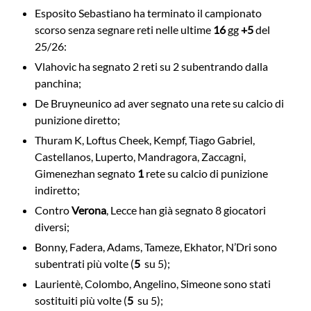
Esposito Sebastiano ha terminato il campionato
scorso senza segnare reti nelle ultime
16
gg
+5
del
25/26:
Vlahovic ha segnato 2 reti su 2 subentrando dalla
panchina;
De Bruyne
unico ad aver segnato una rete su calcio di
punizione diretto;
Thuram K, Loftus Cheek, Kempf, Tiago Gabriel,
Castellanos, Luperto, Mandragora, Zaccagni,
Gimenez
han segnato
1
rete su calcio di punizione
indiretto;
Contro
Verona
, Lecce han già segnato 8 giocatori
diversi;
Bonny, Fadera, Adams, Tameze, Ekhator, N’Dri sono
subentrati più volte (
5
su 5);
Laurientè, Colombo, Angelino, Simeone sono stati
sostituiti più volte (
5
su 5);