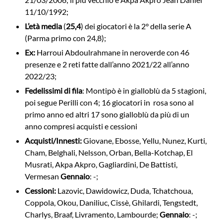
11/10/1992;
L’età media
(
25,4
) dei giocatori è la 2° della serie A
(Parma primo con 24,8);
Ex:
Harroui Abdoulrahmane in neroverde con 46
presenze e 2 reti fatte dall’anno 2021/22 all’anno
2022/23;
Fedelissimi di fila
: Montipò è in gialloblù da 5 stagioni,
poi segue Perilli con 4; 16 giocatori in rosa sono al
primo anno ed altri 17 sono gialloblù da più di un
anno compresi acquisti e cessioni
Acquisti/Innesti:
Giovane, Ebosse, Yellu, Nunez, Kurti,
Cham, Belghali, Nelsson, Orban, Bella-Kotchap, El
Musrati, Akpa Akpro, Gagliardini, De Battisti,
Vermesan
Gennaio
: -;
Cessioni:
Lazovic, Dawidowicz, Duda, Tchatchoua,
Coppola, Okou, Daniliuc, Cissè, Ghilardi, Tengstedt,
Charlys, Braaf, Livramento, Lambourde;
Gennaio
: -;