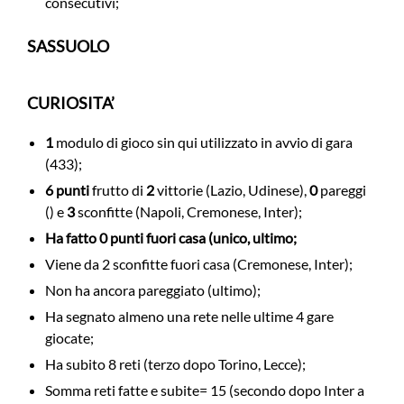
consecutivi;
SASSUOLO
CURIOSITA’
1
modulo di gioco sin qui utilizzato in avvio di gara
(433);
6 punti
frutto di
2
vittorie (Lazio, Udinese),
0
pareggi
() e
3
sconfitte (Napoli, Cremonese, Inter);
Ha fatto 0 punti fuori casa (unico, ultimo;
Viene da 2 sconfitte fuori casa (Cremonese, Inter);
Non ha ancora pareggiato (ultimo);
Ha segnato almeno una rete nelle ultime 4 gare
giocate;
Ha subito 8 reti (terzo dopo Torino, Lecce);
Somma reti fatte e subite= 15 (secondo dopo Inter a