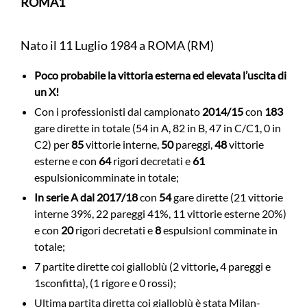
ROMA1
Nato il 11 Luglio 1984 a ROMA (RM)
Poco probabile la vittoria esterna ed elevata l’uscita di
un X!
Con i professionisti dal campionato
2014/15
con
183
gare dirette in totale (54 in A, 82 in B, 47 in C/C1, 0 in
C2) per
85
vittorie interne,
50
pareggi,
48
vittorie
esterne e con
64
rigori decretati e
61
espulsioni
comminate in totale;
In serie A
dal 2017/18
con
54
gare dirette (21 vittorie
interne 39%, 22 pareggi 41%, 11 vittorie esterne 20%)
e con
20
rigori decretati e
8
espulsionI comminate in
totale;
7 partite dirette coi gialloblù (2 vittorie
,
4 pareggi e
1
sconfitta), (1 rigore e 0 rossi);
Ultima partita diretta coi gialloblù è stata Milan-