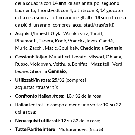
della squadra con
14 anni
di anzianità, poi seguono
Laurientè, Thorstvedt con 4, altri 5 con 3;
14
giocatori
della rosa sono al primo anno e gli altri
18
sono in rosa
da più di un anno (compresi acquistati/trasferiti);
Acquisti/Innesti
: Gjyla, Walukievicz, Turati,
Pinamonti, Fadera, Konè, Vranckx, Idzes, Candè,
Muric, Zacchi, Matic, Coulibaly, Cheddira; a
Gennaio
;
Cessioni
: Toljan, Mulattieri, Lovato, Missori, Obiang,
Russo, Moldovan, Velthuis, Bonifazi, Mazzitelli, Verdi,
Leone, Ghion; a
Gennaio
;
Utilizzati/In rosa
:
25
/32 (compresi
acquistati/trasferiti);
Confronto Italiani/rosa:
13
/ 32 della rosa;
Italiani
entrati in campo almeno una volta:
10
su 32
della rosa;
Neoacquisti utilizzati
:
12
su 32 della rosa;
Tutte Partite intere
= Muharemovic (5 su 5);