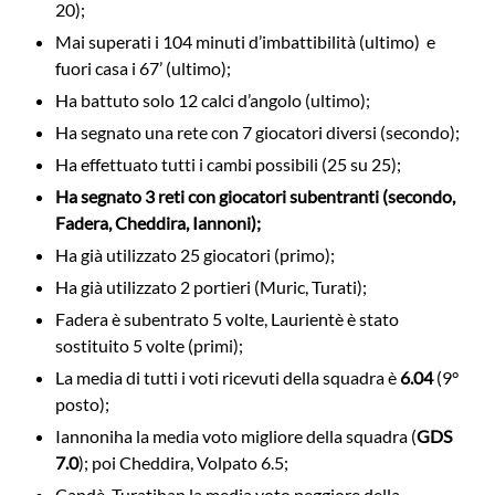
20);
Mai superati i 104 minuti d’imbattibilità (ultimo) e
fuori casa i 67’ (ultimo);
Ha battuto solo 12 calci d’angolo (ultimo);
Ha segnato una rete con 7 giocatori diversi (secondo);
Ha effettuato tutti i cambi possibili (25 su 25);
Ha segnato 3 reti con giocatori subentranti (secondo,
Fadera, Cheddira, Iannoni);
Ha già utilizzato 25 giocatori (primo);
Ha già utilizzato 2 portieri (Muric, Turati);
Fadera è subentrato 5 volte, Laurientè è stato
sostituito 5 volte (primi);
La media di tutti i voti ricevuti della squadra è
6.04
(9°
posto);
Iannoni
ha la media voto migliore della squadra (
GDS
7.0
); poi Cheddira, Volpato 6.5;
Candè, Turati
han la media voto peggiore della