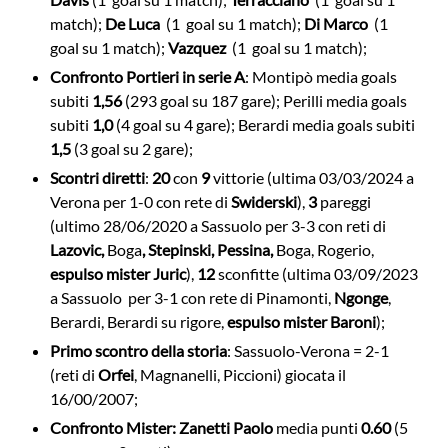
match);
De Luca
(1 goal su 1 match);
Di Marco
(1
goal su 1 match);
Vazquez
(1 goal su 1 match);
Confronto Portieri in serie A
: Montipò media goals
subiti
1,56
(293 goal su 187 gare); Perilli media goals
subiti
1,0
(4 goal su 4 gare); Berardi media goals subiti
1,5
(3 goal su 2 gare);
Scontri diretti
:
20
con
9
vittorie (ultima 03/03/2024 a
Verona per 1-0 con rete di
Swiderski
),
3
pareggi
(ultimo 28/06/2020 a Sassuolo per 3-3 con reti di
Lazovic,
Boga
, Stepinski, Pessina,
Boga, Rogerio,
espulso mister Juric
),
12
sconfitte (ultima 03/09/2023
a Sassuolo per 3-1 con rete di Pinamonti,
Ngonge
,
Berardi, Berardi su rigore,
espulso mister Baroni
);
Primo scontro della storia
: Sassuolo-Verona = 2-1
(reti di
Orfei
, Magnanelli, Piccioni) giocata il
16/00/2007;
Confronto Mister:
Zanetti Paolo
media punti
0.60
(5