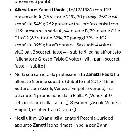
presenze, 3 punti);
Allenatore:
Zanetti Paolo
(16/12/1982) con 119
presenze in A (25 vittorie 21%, 30 pareggi 25% e 64
sconfitte 54%); 262 presenze tra i professionisti con
119 presenze in serie A, 64 in serie B, 79 in serie C1 e
0 in C2 (83 vittorie 32%, 77 pareggi 29% e 102
sconfitte 39%); ha affrontato il Sassuolo 4 volte (1
vit,
0 par, 3 sco; reti fatte 4 – subite 9) ed ha affrontato
l’allenatore Grosso Fabio 0 volte (
- vit, - par
, - sco; reti
fatte – subite );
Nella sua carriera da professionista
Zanetti Paolo
ha
allenato 5 prime squadre (debutto nel 2017-18 nel
Sudtirol, poi Ascoli, Venezia, Empoli e Verona); ha
ottenuto 1 promozione dalla B alla A (Venezia), 0
retrocessioni dalla - alla - (), 3 esoneri (Ascoli, Venezia,
Empoli); è subentrato 0 volte ();
Negli ultimi 10 anni gli allenatori Pecchia, Juric ed
appunto
Zanetti
sono rimasti in sella per 2 anni