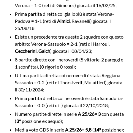
Verona = 1-0 (reti di Gimenez) giocata il 16/02/25;
Prima partita diretta coi gialloblù è stata Verona-
Padova = 1-1 (reti di
Almici
, Ravanelli) giocata il
25/08/18;
Esiste un precedente tra queste 2 squadre con questo
arbitro: Verona-Sassuolo = 2-1 (reti di Harroui,
Ceccherini, Gaich
) giocata il 08/04/23;
8 partite dirette con i neroverdi (5 vittorie, 2 pareggi e
1 sconfitta), (0 rigori e 0 rossi);
Ultima partita diretta coi neroverdi è stata Reggiana-
Sassuolo = 0-2 (reti di Thorstvedt, Mulattieri) giocata
il 30/11/2024;
Prima partita diretta coi neroverdi è stata Sampdoria-
Sassuolo = 0-0 (reti di -) giocata il 22/10/2018;
Numero partite dirette in serie
A 25/26
=
3
con questa
(
3°
posizione ex aequo);
Media voto GDS in serie
A 25/26
=
5,8
(
14°
posizione);