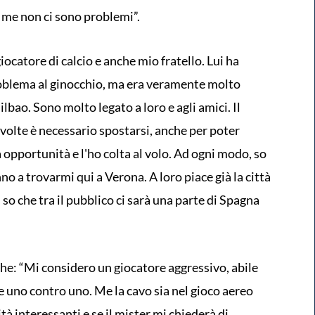
r me non ci sono problemi”.
iocatore di calcio e anche mio fratello. Lui ha
oblema al ginocchio, ma era veramente molto
ilbao. Sono molto legato a loro e agli amici. Il
volte è necessario spostarsi, anche per poter
 opportunità e l'ho colta al volo. Ad ogni modo, so
nno a trovarmi qui a Verona. A loro piace già la città
 so che tra il pubblico ci sarà una parte di Spagna
che: “Mi considero un giocatore aggressivo, abile
e uno contro uno. Me la cavo sia nel gioco aereo
ità interessanti e se il mister mi chiederà di