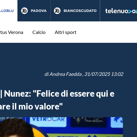
rtus Verona
Calcio
Altri sport
di
Andrea Faedda
, 31/07/2025 13:02
nez: "Felice di essere qui e
re il mio valore"