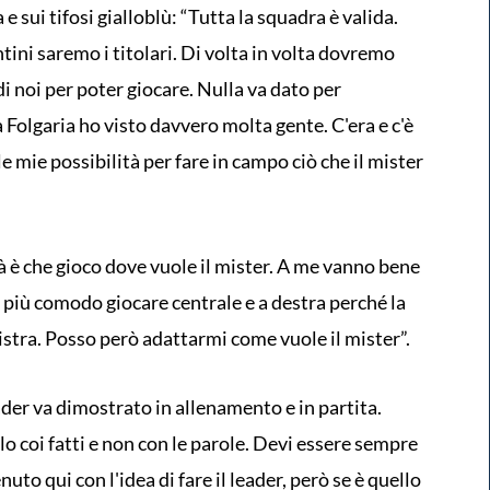
 e sui tifosi gialloblù: “Tutta la squadra è valida.
tini saremo i titolari. Di volta in volta dovremo
di noi per poter giocare. Nulla va dato per
a Folgaria ho visto davvero molta gente. C'era e c'è
 mie possibilità per fare in campo ciò che il mister
à è che gioco dove vuole il mister. A me vanno bene
 è più comodo giocare centrale e a destra perché la
stra. Posso però adattarmi come vuole il mister”.
der va dimostrato in allenamento e in partita.
o coi fatti e non con le parole. Devi essere sempre
uto qui con l'idea di fare il leader, però se è quello