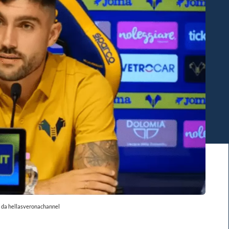
e da hellasveronachannel