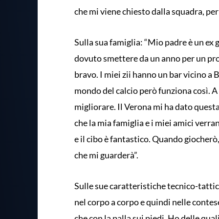
che mi viene chiesto dalla squadra, pe
Sulla sua famiglia: “Mio padre è un ex g
dovuto smettere da un anno per un pr
bravo. I miei zii hanno un bar vicino a B
mondo del calcio però funziona così. A 
migliorare. Il Verona mi ha dato questa
che la mia famiglia e i miei amici verra
e il cibo è fantastico. Quando giocherò,
che mi guarderà”.
Sulle sue caratteristiche tecnico-tatti
nel corpo a corpo e quindi nelle contes
che con la palla sui piedi. Ho delle qual