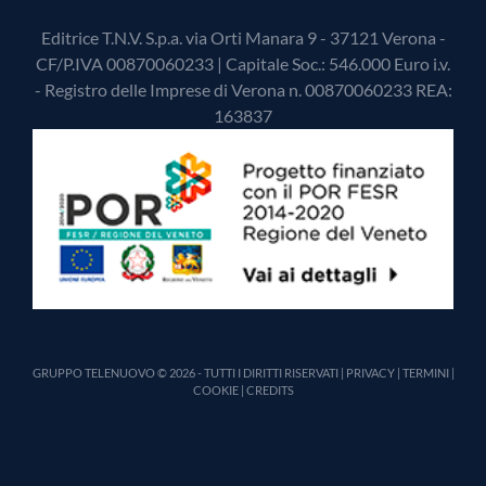
Editrice T.N.V. S.p.a. via Orti Manara 9 - 37121 Verona -
CF/P.IVA 00870060233 | Capitale Soc.: 546.000 Euro i.v.
- Registro delle Imprese di Verona n. 00870060233 REA:
163837
GRUPPO TELENUOVO © 2026 - TUTTI I DIRITTI RISERVATI |
PRIVACY
|
TERMINI
|
COOKIE
|
CREDITS