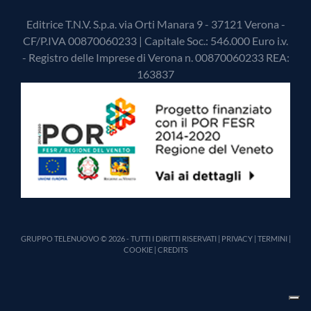
Editrice T.N.V. S.p.a. via Orti Manara 9 - 37121 Verona -
CF/P.IVA 00870060233 | Capitale Soc.: 546.000 Euro i.v.
- Registro delle Imprese di Verona n. 00870060233 REA:
163837
GRUPPO TELENUOVO © 2026 - TUTTI I DIRITTI RISERVATI |
PRIVACY
|
TERMINI
|
COOKIE
|
CREDITS