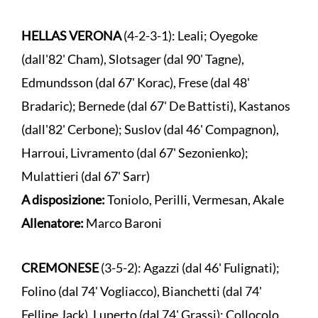
HELLAS VERONA
(4-2-3-1): Leali; Oyegoke
(dall'82' Cham), Slotsager (dal 90' Tagne),
Edmundsson (dal 67' Korac), Frese (dal 48'
Bradaric); Bernede (dal 67' De Battisti), Kastanos
(dall'82' Cerbone); Suslov (dal 46' Compagnon),
Harroui, Livramento (dal 67' Sezonienko);
Mulattieri (dal 67' Sarr)
A disposizione:
Toniolo, Perilli, Vermesan, Akale
Allenatore:
Marco Baroni
CREMONESE
(3-5-2): Agazzi (dal 46' Fulignati);
Folino (dal 74' Vogliacco), Bianchetti (dal 74'
Fellipe Jack), Luperto (dal 74' Grassi); Collocolo