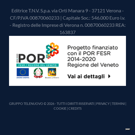
Editrice T.N.V. S.p.a. via Orti Manara 9 - 37121 Verona -
CF/P.IVA 00870060233 | Capitale Soc.: 546.000 Euro i.v.
- Registro delle Imprese di Verona n. 00870060233 REA:
163837
GRUPPO TELENUOVO © 2026 - TUTTI I DIRITTI RISERVATI |
PRIVACY
|
TERMINI
|
COOKIE
|
CREDITS