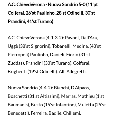
A.C. ChievoVerona - Nuova Sondrio 5-0 (11'pt
Colferai, 26'st Paulinho, 28'st Odinelli, 30'st
Prandini, 41'st Turano)
A.C. ChievoVerona (4-1-3-2): Pavoni, Dall'Ara,
Uggè (38'st Signorini), Tobanelli, Medina, (43'st
Pietropoli) Paulinho, Danieli, Fiorin (31'st
Zuddas), Prandini (33'st Turano), Colferai,
Brighenti (19'st Odinelli). All: Allegretti.
Nuova Sondrio (4-4-2): Bianchi, D'Alpaos,
Boschetti (31'st Altissimi), Marras, Mathieu (1'st
Baumanis), Busto (15'st Infantino), Muletta (25'st
Benedetti), Ferreira, Badjie, Chillemi,