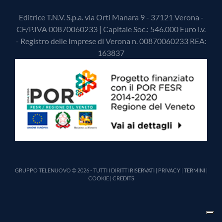
Editrice T.N.V. S.p.a. via Orti Manara 9 - 37121 Verona -
CF/P.IVA 00870060233 | Capitale Soc.: 546.000 Euro i.v.
- Registro delle Imprese di Verona n. 00870060233 REA:
163837
GRUPPO TELENUOVO © 2026 - TUTTI I DIRITTI RISERVATI |
PRIVACY
|
TERMINI
|
COOKIE
|
CREDITS