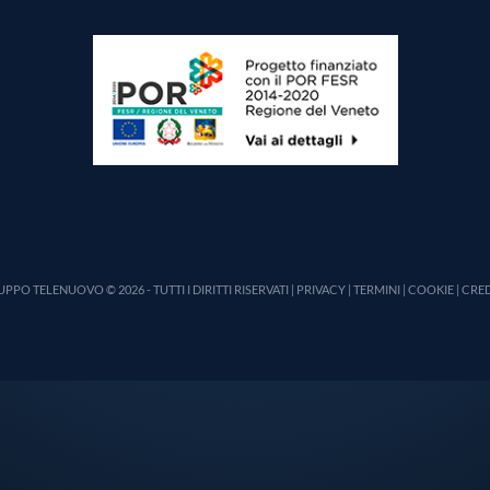
PPO TELENUOVO © 2026 - TUTTI I DIRITTI RISERVATI |
PRIVACY
|
TERMINI
|
COOKIE
|
CRED