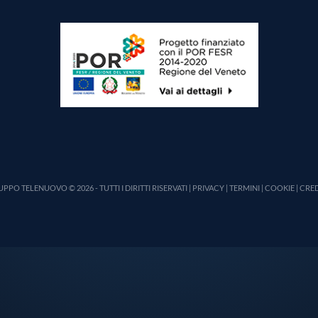
PPO TELENUOVO © 2026 - TUTTI I DIRITTI RISERVATI |
PRIVACY
|
TERMINI
|
COOKIE
|
CRED