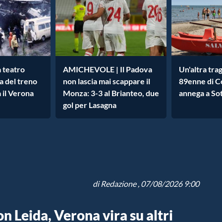
a teatro
AMICHEVOLE | Il Padova
Un'altra tra
a del treno
non lascia mai scappare il
89enne di C
a il Verona
Monza: 3-3 al Brianteo, due
annega a So
gol per Lasagna
di
Redazione
, 07/08/2026 9:00
n Leida, Verona vira su altri