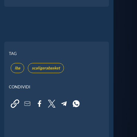
TAG
lba
scaligerabasket
CONDIVIDI