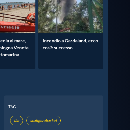
gedia al mare,
Incendio a Gardaland, ecco
ologna Veneta
cos’è successo
ttomarina
TAG
lba
scaligerabasket