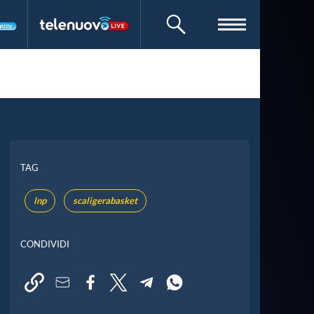
CERCA
TAG
lnp
scaligerabasket
CONDIVIDI