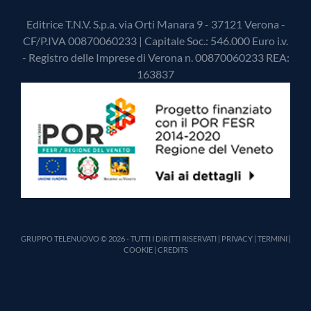
Editrice T.N.V. S.p.a. via Orti Manara 9 - 37121 Verona -
CF/P.IVA 00870060233 | Capitale Soc.: 546.000 Euro i.v.
- Registro delle Imprese di Verona n. 00870060233 REA:
163837
GRUPPO TELENUOVO © 2026 - TUTTI I DIRITTI RISERVATI |
PRIVACY
|
TERMINI
|
COOKIE
|
CREDITS