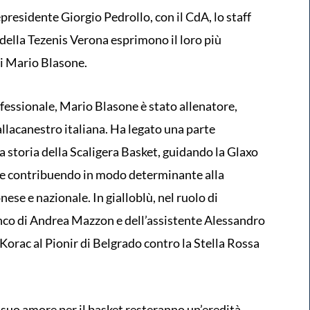
epresidente Giorgio Pedrollo, con il CdA, lo staff
ri della Tezenis Verona esprimono il loro più
i Mario Blasone.
fessionale, Mario Blasone è stato allenatore,
llacanestro italiana. Ha legato una parte
a storia della Scaligera Basket, guidando la Glaxo
A e contribuendo in modo determinante alla
ese e nazionale. In gialloblù, nel ruolo di
ianco di Andrea Mazzon e dell’assistente Alessandro
 Korac al Pionir di Belgrado contro la Stella Rossa
 suo amore per il basket resteranno un’eredità