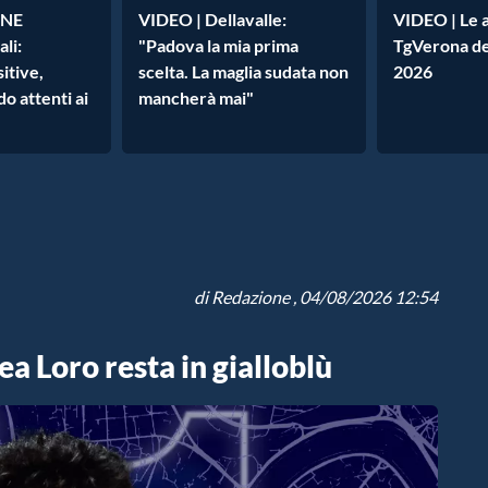
ONE
VIDEO | Dellavalle:
VIDEO | Le a
li:
"Padova la mia prima
TgVerona de
itive,
scelta. La maglia sudata non
2026
o attenti ai
mancherà mai"
di
Redazione
, 04/08/2026 12:54
a Loro resta in gialloblù