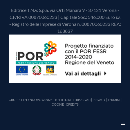
Editrice T.N.V. S.p.a. via Orti Manara 9 - 37121 Verona -
CF/P.IVA 00870060233 | Capitale Soc.: 546.000 Euro i.v.
- Registro delle Imprese di Verona n. 00870060233 REA:
163837
GRUPPO TELENUOVO © 2026 - TUTTI I DIRITTI RISERVATI |
PRIVACY
|
TERMINI
|
COOKIE
|
CREDITS