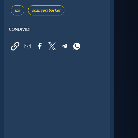
lba
scaligerabasket
CONDIVIDI