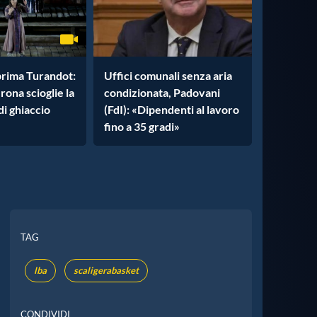
prima Turandot:
Uffici comunali senza aria
rona scioglie la
condizionata, Padovani
di ghiaccio
(FdI): «Dipendenti al lavoro
fino a 35 gradi»
TAG
lba
scaligerabasket
CONDIVIDI