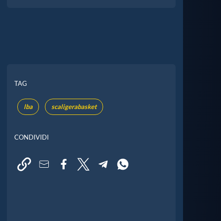
TAG
lba
scaligerabasket
CONDIVIDI