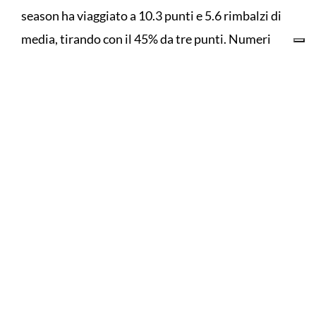
season ha viaggiato a 10.3 punti e 5.6 rimbalzi di
media, tirando con il 45% da tre punti. Numeri
confermati anche nei playoff, chiusi con 8.9 punti
di media e il 46% dall'arco.
LA CARRIERA
Classe 2003, Loro è cresciuto nel vivaio del
College Borgomanero, con cui ha esordito anche
in prima squadra. Nella stagione 2020/21 ha
contribuito alla conquista del campionato
regionale Under 18 Eccellenza, vinto al termine