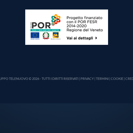
PPO TELENUOVO © 2026 - TUTTI I DIRITTI RISERVATI |
PRIVACY
|
TERMINI
|
COOKIE
|
CRED